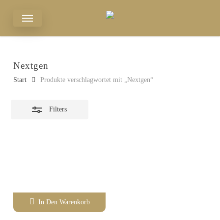
Skip
Menu
Close
to
Filters
main
content
Nextgen
Start
Produkte verschlagwortet mit „Nextgen“
Filters
In Den Warenkorb