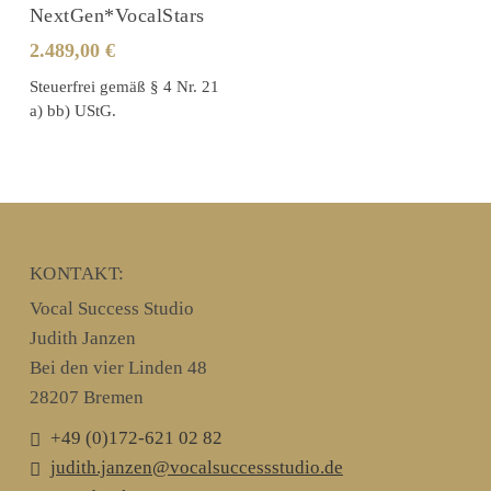
NextGen*VocalStars
2.489,00
€
Steuerfrei gemäß § 4 Nr. 21
a) bb) UStG.
KONTAKT:
Vocal Success Studio
Judith Janzen
Bei den vier Linden 48
28207 Bremen
+49 (0)172-621 02 82
judith.janzen@vocalsuccessstudio.de