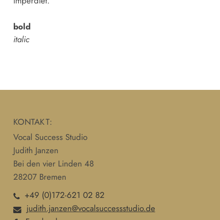
imperdiet.
bold
italic
KONTAKT:
Vocal Success Studio
Judith Janzen
Bei den vier Linden 48
28207 Bremen
+49 (0)172-621 02 82
judith.janzen@vocalsuccessstudio.de