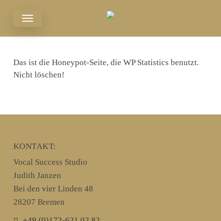
Skip
Menu
to
main
content
Das ist die Honeypot-Seite, die WP Statistics benutzt.
Nicht löschen!
KONTAKT:
Vocal Success Studio
Judith Janzen
Bei den vier Linden 48
28207 Bremen
+49 (0)172-621 02 82